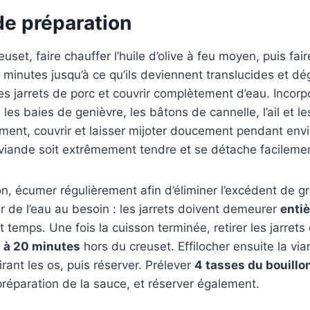
e préparation
set, faire chauffer l’huile d’olive à feu moyen, puis fair
minutes jusqu’à ce qu’ils deviennent translucides et dé
es jarrets de porc et couvrir complètement d’eau. Incorp
, les baies de genièvre, les bâtons de cannelle, l’ail et le
ment, couvrir et laisser mijoter doucement pendant env
 viande soit extrêmement tendre et se détache facilemen
n, écumer régulièrement afin d’éliminer l’excédent de g
er de l’eau au besoin : les jarrets doivent demeurer
enti
 temps. Une fois la cuisson terminée, retirer les jarrets 
 à 20 minutes
hors du creuset. Effilocher ensuite la via
irant les os, puis réserver. Prélever
4 tasses du bouillo
 préparation de la sauce, et réserver également.