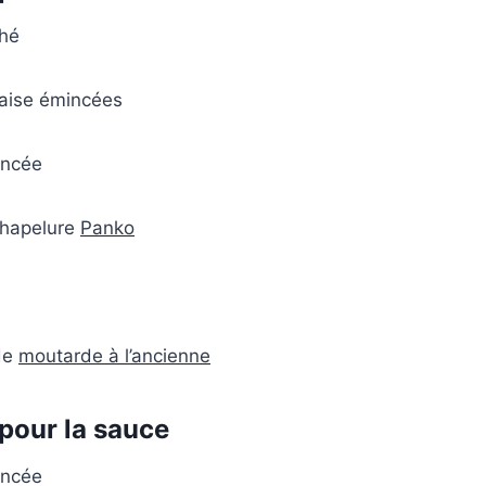
ché
çaise émincées
incée
chapelure
Panko
 de
moutarde à l’ancienne
 pour la sauce
incée