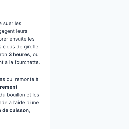
e suer les
gagent leurs
orer ensuite les
s clous de girofle.
iron
3 heures
, ou
t à la fourchette.
ras qui remonte à
èrement
du bouillon et les
nde à l’aide d’une
n de cuisson
,