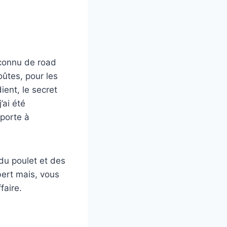
 connu de road
ûtes, pour les
ient, le secret
’ai été
pporte à
du poulet et des
bert mais, vous
faire.