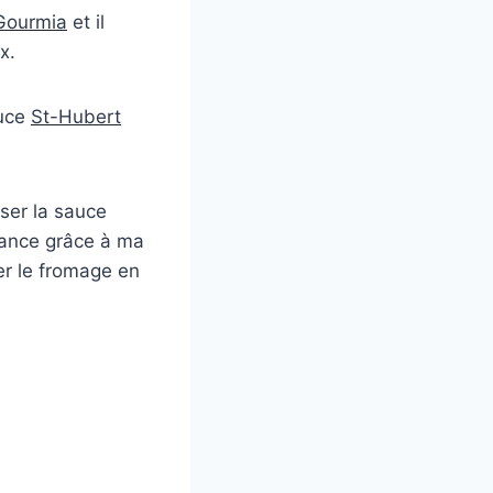
Gourmia
et il
x.
auce
St-Hubert
rser la sauce
avance grâce à ma
er le fromage en