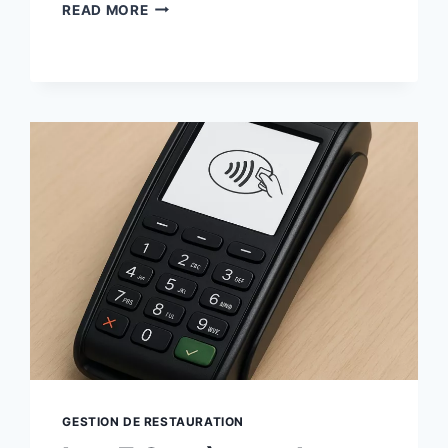
RECETTE
READ MORE
DE
PILONS
DE
POULET
JERK
AU
AIR
FRYER
(CROUSTILLANTS
ET
ÉPICÉS)
GESTION DE RESTAURATION