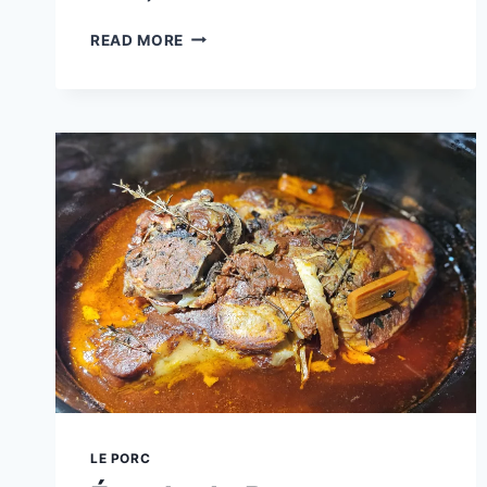
LE
READ MORE
CHÂTEAU
FRONTENAC
:
L’EXPÉRIENCE
GASTRONOMIQUE
À
QUÉBEC
LE PORC