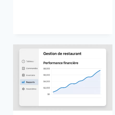
SAUCE
BBQ
DANS
LA
MIJOTEUSE