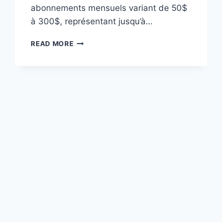
abonnements mensuels variant de 50$
à 300$, représentant jusqu’à…
LES
READ MORE
7
SYSTÈMES
DE
CAISSE
SANS
ABONNEMENT
MENSUEL
2025