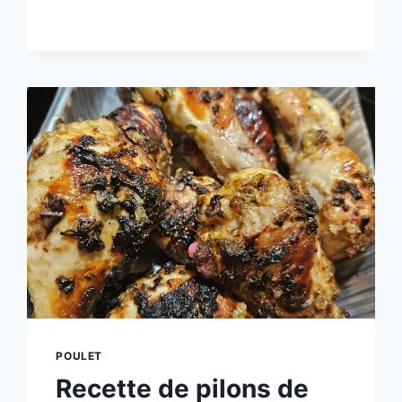
À
LA
MIJOTEUSE
(SLOW
COOKER)
POULET
Recette de pilons de