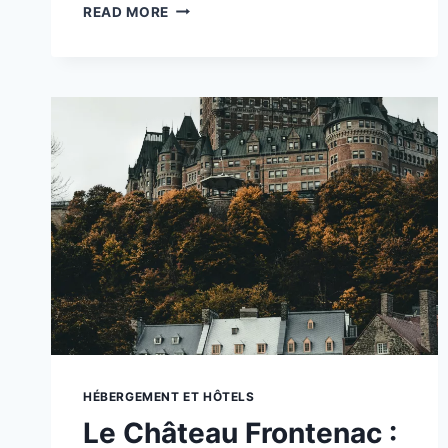
LE
READ MORE
RÉGIME
MÉDITERRANÉEN
:
PERDEZ
DU
POIDS
NATURELLEMENT
EN
30
JOURS
HÉBERGEMENT ET HÔTELS
Le Château Frontenac :